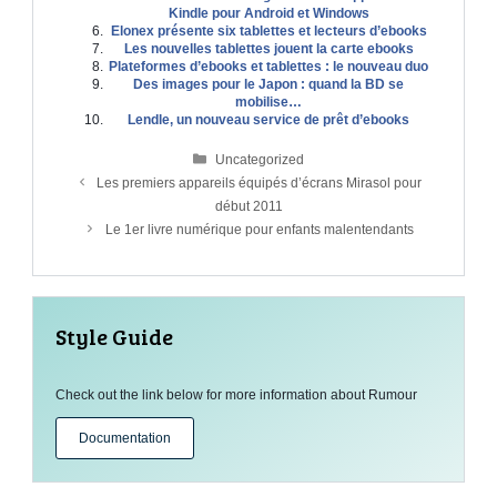
Kindle pour Android et Windows
Elonex présente six tablettes et lecteurs d’ebooks
あなたと他1人が「ええやん！」て言うてるで。
1人
Les nouvelles tablettes jouent la carte ebooks
ええやん！
Facebookに
登録する
して、友達の「いいね！」を見
Plateformes d’ebooks et tablettes : le nouveau duo
Des images pour le Japon : quand la BD se
mobilise…
Lendle, un nouveau service de prêt d’ebooks
Catégories
Uncategorized
Les premiers appareils équipés d’écrans Mirasol pour
début 2011
Le 1er livre numérique pour enfants malentendants
Style Guide
Check out the link below for more information about Rumour
Documentation