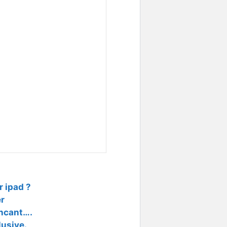
r ipad ?
er
incant….
lusive.