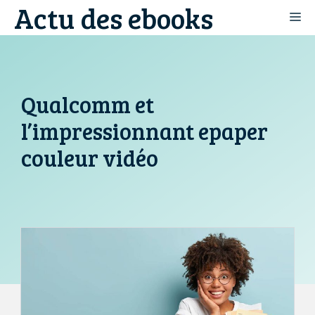
Actu des ebooks
Aller
M
au
contenu
Qualcomm et
l’impressionnant epaper
couleur vidéo