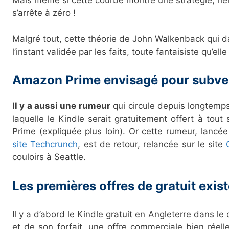
Mais même si cette courbe montre une stratégie, rie
s’arrête à zéro !
Malgré tout, cette théorie de John Walkenback qui d
l’instant validée par les faits, toute fantaisiste qu’elle a
Amazon Prime envisagé pour subven
Il y a aussi une rumeur
qui circule depuis longtemps
laquelle le Kindle serait gratuitement offert à tout
Prime (expliquée plus loin). Or cette rumeur, lancé
site Techcrunch
, est de retour, relancée sur le site
couloirs à Seattle.
Les premières offres de gratuit exis
Il y a d’abord le Kindle gratuit en Angleterre dans le
et de son forfait, une offre commerciale bien réelle