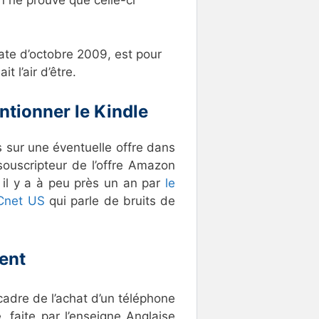
n ne prouve que celle-ci
ate d’octobre 2009, est pour
it l’air d’être.
tionner le Kindle
 sur une éventuelle offre dans
 souscripteur de l’offre Amazon
e il y a à peu près un an par
le
Cnet US
qui parle de bruits de
tent
 cadre de l’achat d’un téléphone
, faite par l’enseigne Anglaise