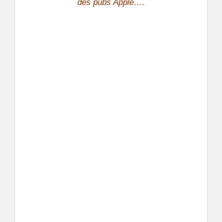
des pubs Apple….
.